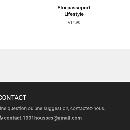
Etui passeport
Lifestyle
Prix
€14,90
régulier
CONTACT
Une question ou une suggestion, contactez-nous.
📥
contact.1001housses@gmail.com