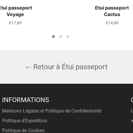
Etui passeport
Etui passeport
Voyage
Cactus
Prix
Prix
€17,90
€14,90
régulier
régulier
Retour à Étui passeport
INFORMATIONS
Mentions Légales et Politique de Confidentialité
Politique d'Expédition
Politique de Cookies