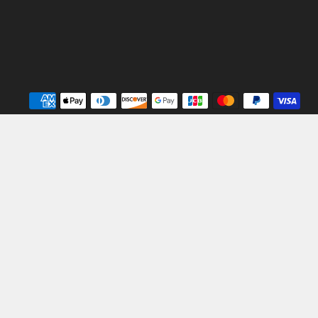
Mé
de
pa