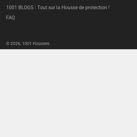
1001 BLOGS : Tout sur la Housse de protection !
FAQ
© 2026,
1001 Housses
.