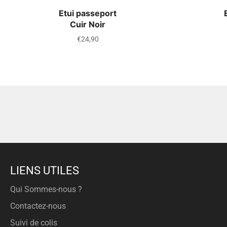
Etui passeport
Cuir Noir
Prix
€24,90
régulier
LIENS UTILES
Qui Sommes-nous ?
Contactez-nous
Suivi de colis