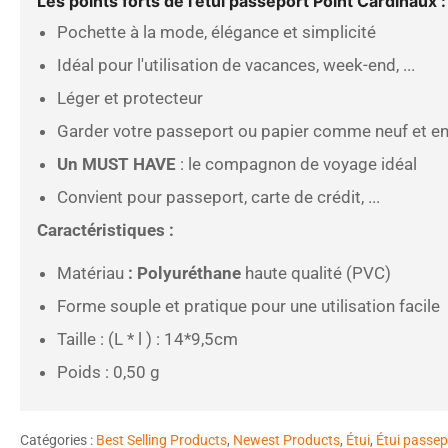
Les points forts de l'étui passeport Point Cardinaux :
Pochette à la mode, élégance et simplicité
Idéal pour l'utilisation de vacances, week-end, ...
Léger et protecteur
Garder votre passeport ou papier comme neuf et en
Un MUST HAVE
: le compagnon de voyage idéal
Convient pour passeport, carte de crédit, ...
Caractéristiques :
Matériau
: Polyuréthane
haute qualité (PVC)
Forme souple et pratique pour une utilisation facile
Taille :
(L * l ) :
14*9,5cm
Poids : 0,50 g
Catégories :
Best Selling Products
,
Newest Products
,
Étui
,
Étui passep