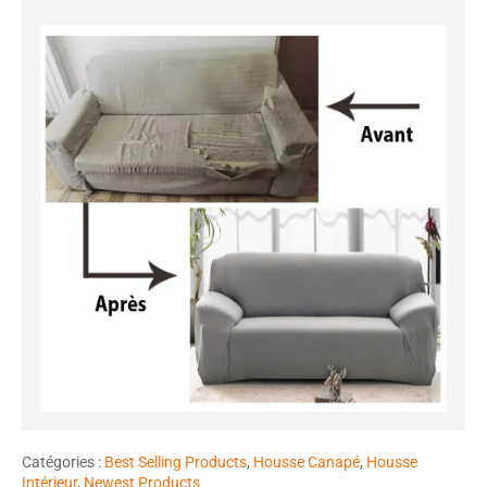
Catégories :
Best Selling Products
,
Housse Canapé
,
Housse
Intérieur
,
Newest Products