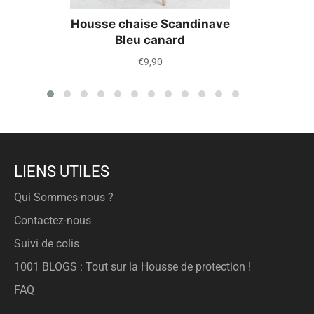
Housse chaise Scandinave
Bleu canard
Prix
€9,90
régulier
LIENS UTILES
Qui Sommes-nous ?
Contactez-nous
Suivi de colis
1001 BLOGS : Tout sur la Housse de protection !
FAQ