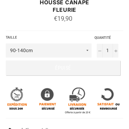
HOUSSE CANAPÉ
FLEURIE
Prix
€19,90
régulier
TAILLE
QUANTITÉ
−
+
ÉPUISÉ