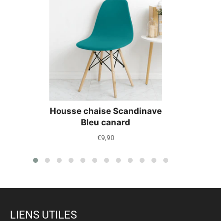
Housse chaise Scandinave
Bleu canard
Prix
€9,90
régulier
LIENS UTILES