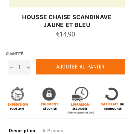
HOUSSE CHAISE SCANDINAVE
JAUNE ET BLEU
Prix
€14,90
régulier
QUANTITÉ
AJOUTER AU PANIER
−
+
Description
A Propos