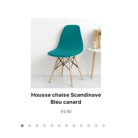
Housse chaise Scandinave
Bleu canard
Prix
€9,90
régulier