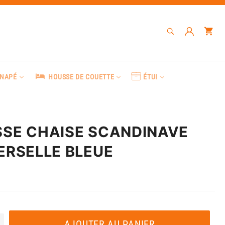
RECHERCHE
Pa
Recherche
ANAPÉ
HOUSSE DE COUETTE
ÉTUI
SE CHAISE SCANDINAVE
ERSELLE BLEUE
AJOUTER AU PANIER
+