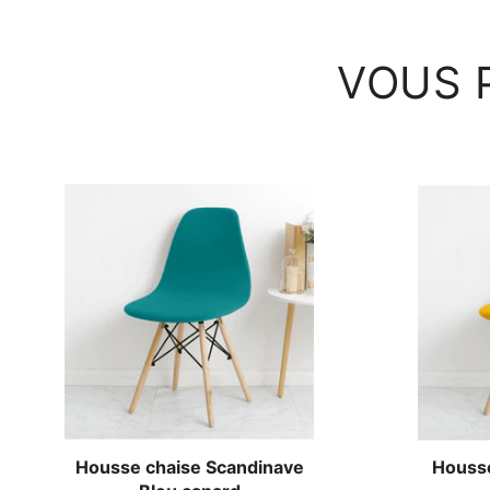
VOUS 
Housse chaise Scandinave
Housse