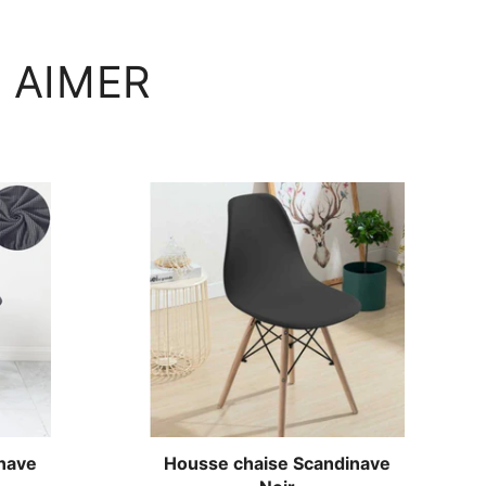
 AIMER
nave
Housse chaise Scandinave