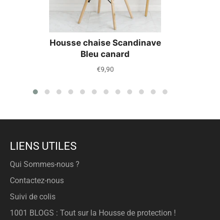
Housse chaise Scandinave
Bleu canard
Prix
€9,90
régulier
LIENS UTILES
Qui Sommes-nous ?
Contactez-nous
Suivi de colis
1001 BLOGS : Tout sur la Housse de protection !