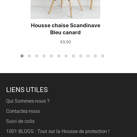
Housse chaise Scandinave
Bleu canard
Prix
€9,90
régulier
LIENS UTILES
Qui Sommes-nous ?
Contactez-nous
Suivi de colis
1001 BLOGS : Tout sur la Housse de protection !