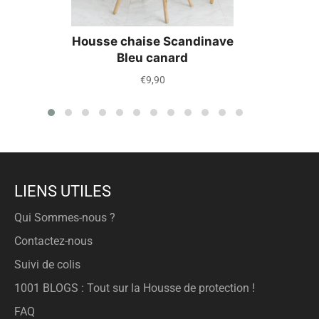
Housse chaise Scandinave
Bleu canard
Prix
€9,90
régulier
LIENS UTILES
Qui Sommes-nous ?
Contactez-nous
Suivi de colis
1001 BLOGS : Tout sur la Housse de protection !
FAQ