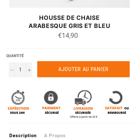
HOUSSE DE CHAISE
ARABESQUE GRIS ET BLEU
Prix
€14,90
régulier
QUANTITÉ
AJOUTER AU PANIER
−
+
Description
A Propos