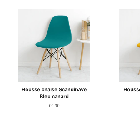
Housse chaise Scandinave
Housse
Bleu canard
Prix
€9,90
régulier