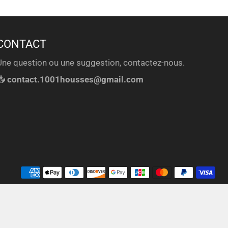
CONTACT
Une question ou une suggestion, contactez-nous.
📥
contact.1001housses@gmail.com
Mé
de
pa