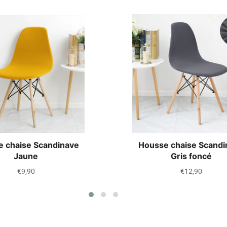
 chaise Scandinave
Housse chaise Scandi
Jaune
Gris foncé
Prix
Prix
€9,90
€12,90
régulier
régulier