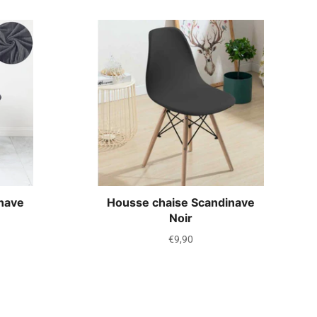
nave
Housse chaise Scandinave
Noir
Prix
€9,90
régulier