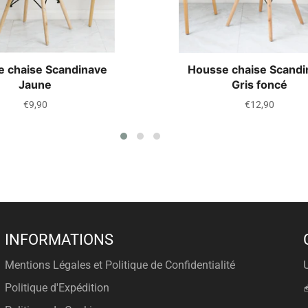
 chaise Scandinave
Housse chaise Scandi
Jaune
Gris foncé
Prix
Prix
€9,90
€12,90
régulier
régulier
INFORMATIONS
Mentions Légales et Politique de Confidentialité
Politique d'Expédition