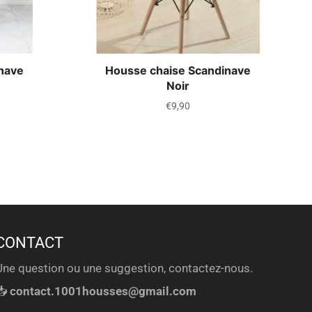
nave
Housse chaise Scandinave
Noir
Prix
€9,90
régulier
CONTACT
Une question ou une suggestion, contactez-nous.
📥
contact.1001housses@gmail.com