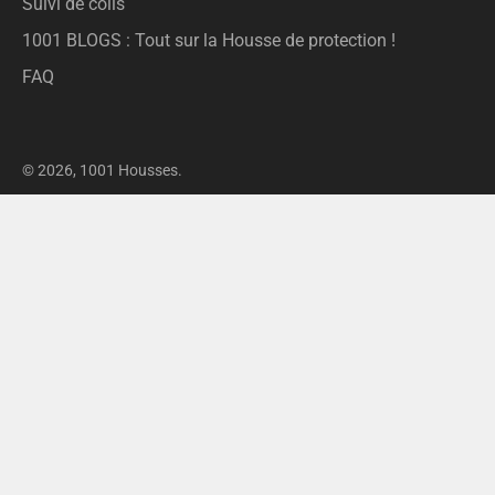
Suivi de colis
1001 BLOGS : Tout sur la Housse de protection !
FAQ
© 2026,
1001 Housses
.