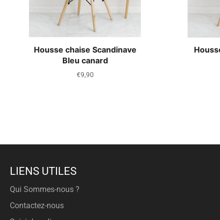
Housse chaise Scandinave
Housse
Bleu canard
Prix
€9,90
régulier
LIENS UTILES
Qui Sommes-nous ?
Contactez-nous