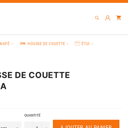
RECHERCHE
Pa
Recherche
ANAPÉ
HOUSSE DE COUETTE
ÉTUI
SE DE COUETTE
DA
QUANTITÉ
AJOUTER AU PANIER
−
+