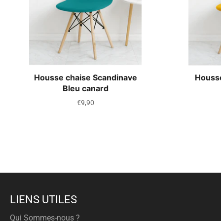
Housse chaise Scandinave
Housse
Bleu canard
Prix
€9,90
régulier
LIENS UTILES
Qui Sommes-nous ?