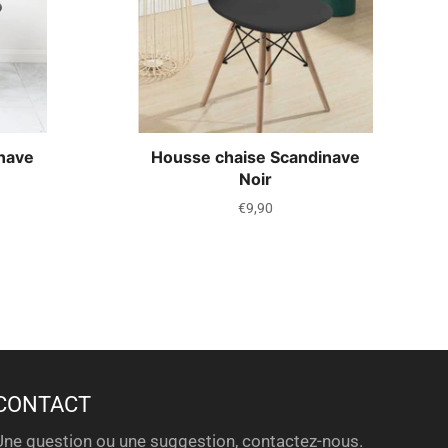
nave
Housse chaise Scandinave
Noir
Prix
€9,90
régulier
CONTACT
Une question ou une suggestion, contactez-nous.