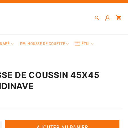
RECHERCHE
Pa
Recherche
ANAPÉ
HOUSSE DE COUETTE
ÉTUI
SE DE COUSSIN 45X45
DINAVE
AJOUTER AU PANIER
+