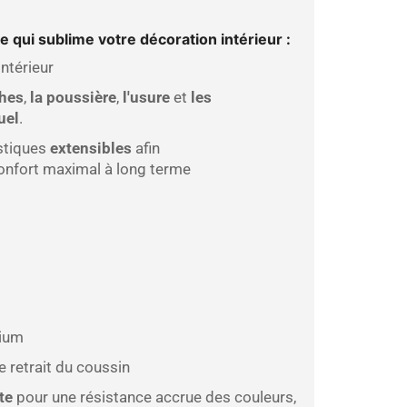
 qui sublime votre décoration intérieur :
ntérieur
ches
,
la poussière
,
l'usure
et
les
uel
.
stiques
extensibles
afin
onfort maximal à long terme
mium
le retrait du coussin
te
pour une résistance accrue des couleurs,