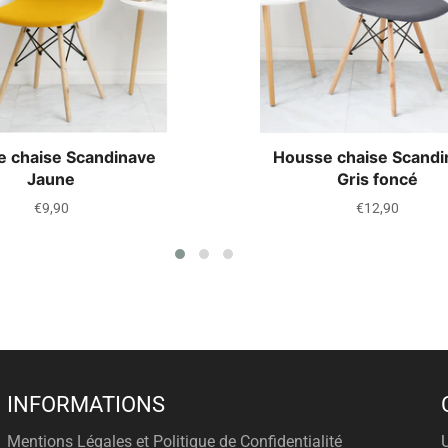
 chaise Scandinave
Housse chaise Scandi
Jaune
Gris foncé
Prix
Prix
€9,90
€12,90
régulier
régulier
INFORMATIONS
Mentions Légales et Politique de Confidentialité