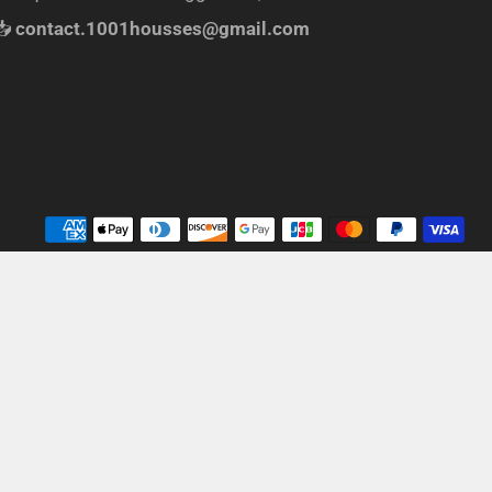
📥
contact.1001housses@gmail.com
Mé
de
pa