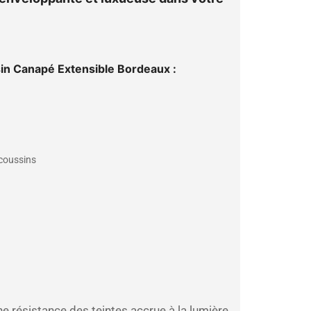
in Canapé Extensible Bordeaux :
 coussins
e résistance des teintes accrue à la lumière