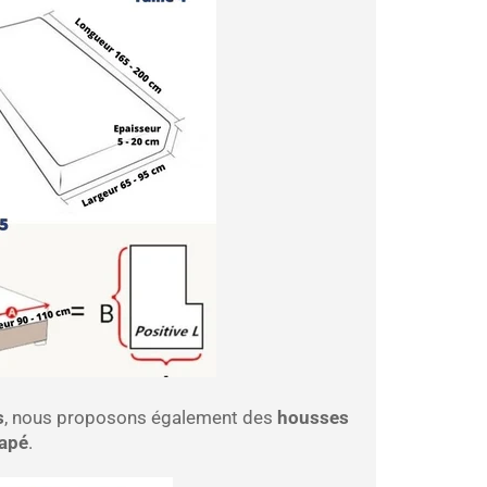
s
, nous proposons également des
housses
napé
.