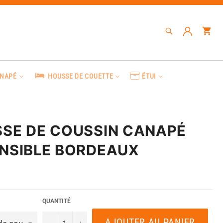
RECHERCHE
Pa
Recherche
ANAPÉ
HOUSSE DE COUETTE
ÉTUI
SE DE COUSSIN CANAPÉ
NSIBLE BORDEAUX
QUANTITÉ
AJOUTER AU PANIER
−
+