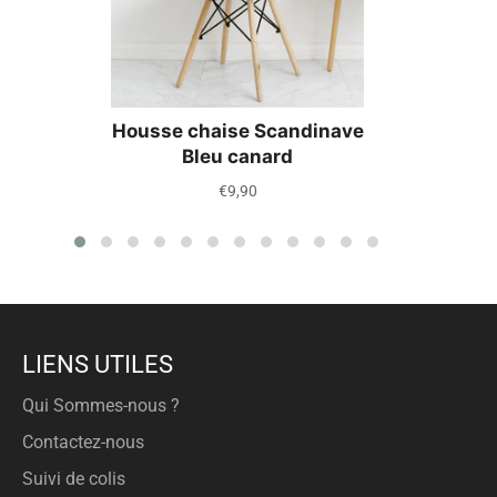
Housse chaise Scandinave
Bleu canard
Prix
€9,90
régulier
LIENS UTILES
Qui Sommes-nous ?
Contactez-nous
Suivi de colis