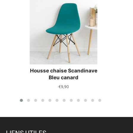
Housse chaise Scandinave
Bleu canard
Prix
€9,90
régulier