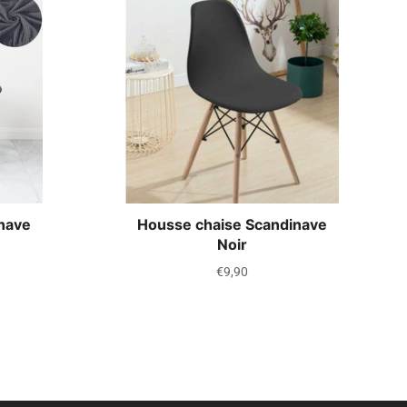
nave
Housse chaise Scandinave
Noir
Prix
€9,90
régulier