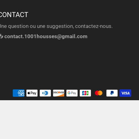
CONTACT
Une question ou une suggestion, contactez-nous.
📥
contact.1001housses@gmail.com
Mé
de
pa