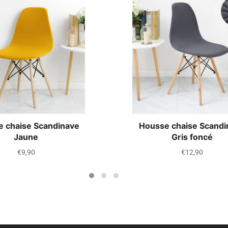
 chaise Scandinave
Housse chaise Scandi
Jaune
Gris foncé
Prix
Prix
€9,90
€12,90
régulier
régulier