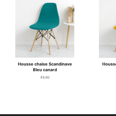
Housse chaise Scandinave
Housse
Bleu canard
Prix
€9,90
régulier