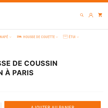
RECHERCHE
Pa
Recherche
ANAPÉ
HOUSSE DE COUETTE
ÉTUI
SE DE COUSSIN
N À PARIS
AJOUTER AU PANIER
+