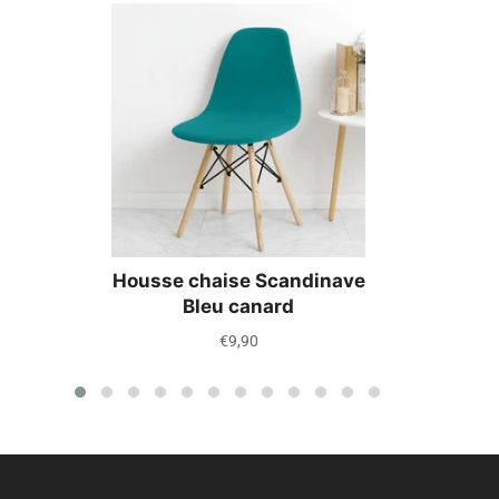
Housse chaise Scandinave
Bleu canard
Prix
€9,90
régulier