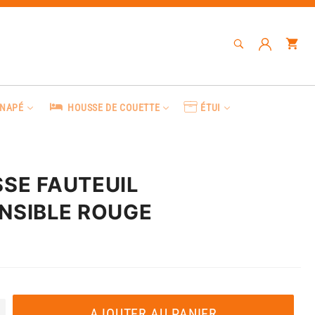
RECHERCHE
Pa
Recherche
ANAPÉ
HOUSSE DE COUETTE
ÉTUI
SE FAUTEUIL
NSIBLE ROUGE
AJOUTER AU PANIER
+