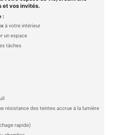
 et vos invités.
ge
:
ux
à votre intérieur
er un espace
les tâches
il
e résistance des teintes accrue à la lumière
chage rapide)
u, chambre,...