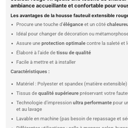
ambiance accueillante et confortable pour vous
Les avantages de la
housse fauteuil extensible rou
Procure une touche d'
élégance
et un côté
chaleure
Idéal pour changer de décoration ou métamorphos
Assure une
protection optimale
contre la saleté et 
Élaboré à l'aide de
tissu de qualité
Facile à mettre et à installer
Caractéristiques :
Matériel : Polyester et spandex (matière extensible)
Tissus de
qualité supérieure
préservant votre fauteu
Technologie d'impression
ultra performante
pour un
et au lavage
Lavable en machine (pas besoin de repassage et sé
Différentes utilisations : salle à manger, salon, burea