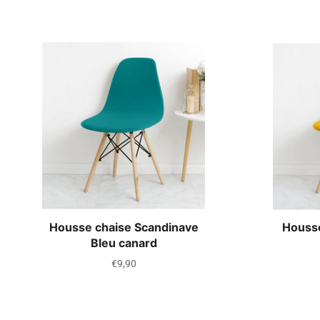
Housse chaise Scandinave
Housse
Bleu canard
Prix
€9,90
régulier