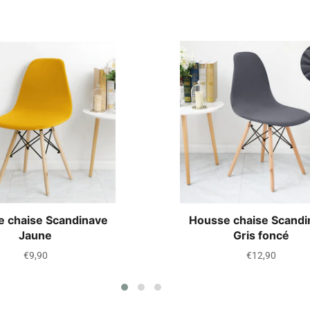
 chaise Scandinave
Housse chaise Scandi
Jaune
Gris foncé
Prix
Prix
€9,90
€12,90
régulier
régulier