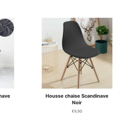
nave
Housse chaise Scandinave
Noir
Prix
€9,90
régulier