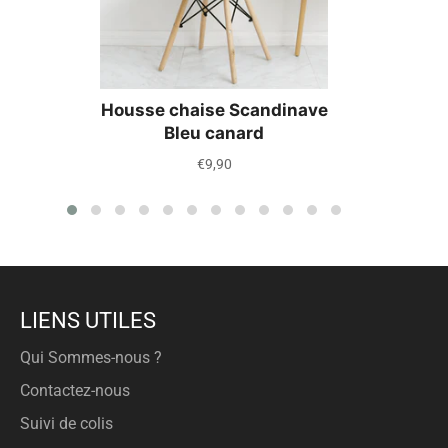
Housse chaise Scandinave
Bleu canard
Prix
€9,90
régulier
LIENS UTILES
Qui Sommes-nous ?
Contactez-nous
Suivi de colis