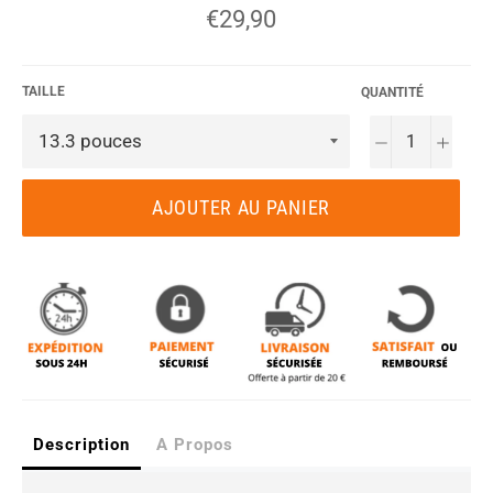
Prix
€29,90
régulier
TAILLE
QUANTITÉ
−
+
AJOUTER AU PANIER
Description
A Propos