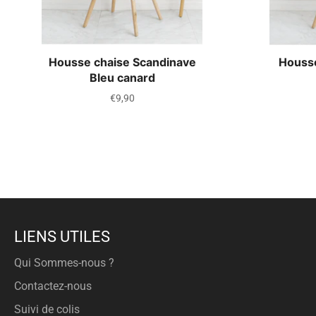
Housse chaise Scandinave
Housse
Bleu canard
Prix
€9,90
régulier
LIENS UTILES
Qui Sommes-nous ?
Contactez-nous
Suivi de colis