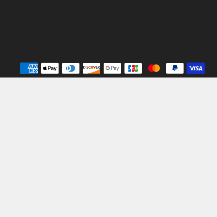
Mé
de
pa