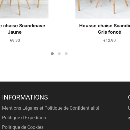
 chaise Scandinave
Housse chaise Scandi
Jaune
Gris foncé
Prix
Prix
€9,90
€12,90
régulier
régulier
INFORMATIONS
Mentions Légales et Politique de Confidentialité
Politique d'Expédition
Politique de Cookies