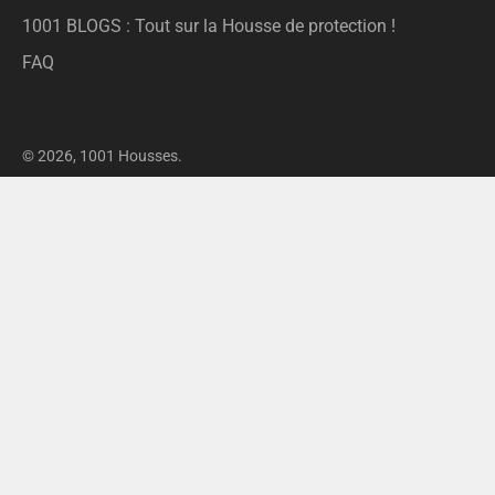
1001 BLOGS : Tout sur la Housse de protection !
FAQ
© 2026,
1001 Housses
.