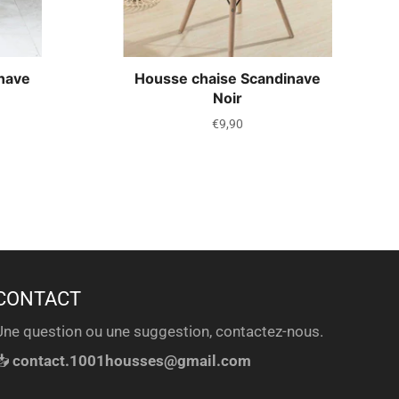
nave
Housse chaise Scandinave
Noir
Prix
€9,90
régulier
CONTACT
Une question ou une suggestion, contactez-nous.
📥
contact.1001housses@gmail.com