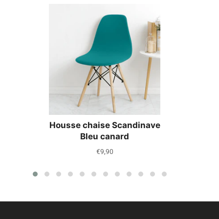
Housse chaise Scandinave
Bleu canard
Prix
€9,90
régulier