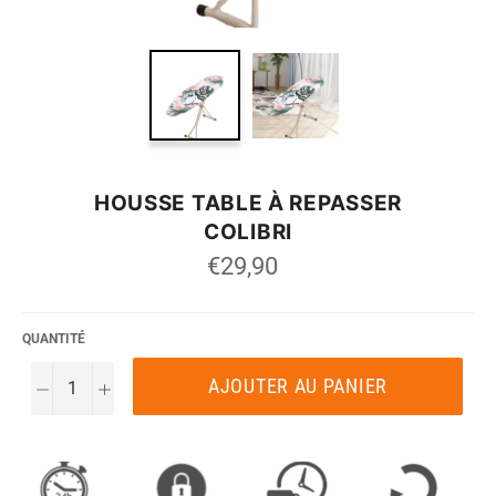
HOUSSE TABLE À REPASSER
COLIBRI
Prix
€29,90
régulier
QUANTITÉ
AJOUTER AU PANIER
−
+