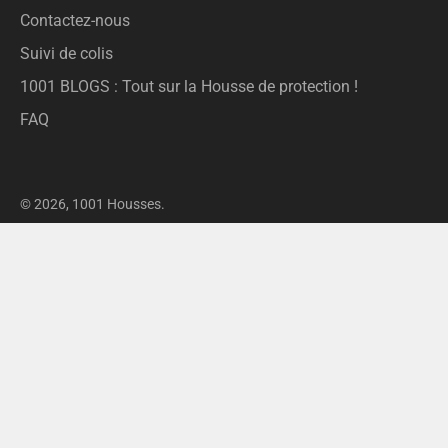
Contactez-nous
Suivi de colis
1001 BLOGS : Tout sur la Housse de protection !
FAQ
© 2026,
1001 Housses
.