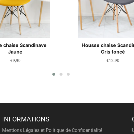
 chaise Scandinave
Housse chaise Scandi
Jaune
Gris foncé
Prix
Prix
€9,90
€12,90
régulier
régulier
INFORMATIONS
Mentions Légales et Politique de Confidentialité