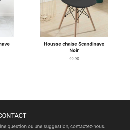
nave
Housse chaise Scandinave
Noir
Prix
€9,90
régulier
CONTACT
Une question ou une suggestion, contactez-nous.