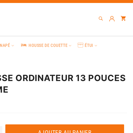
RECHERCHE
Pa
Recherche
ANAPÉ
HOUSSE DE COUETTE
ÉTUI
SE ORDINATEUR 13 POUCES
ME
AJOUTER AU PANIER
+