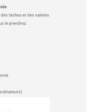
pide
e des tâches et des saletés
us le prendrez.
fermé
ordinateurs)