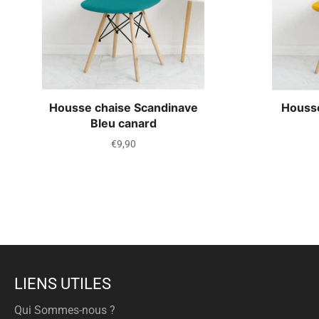
Housse chaise Scandinave
Housse
Bleu canard
Prix
€9,90
régulier
LIENS UTILES
Qui Sommes-nous ?