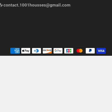
📥
contact.1001housses@gmail.com
Mé
de
pa