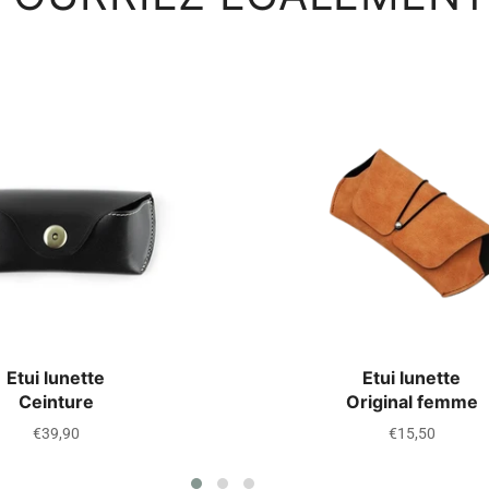
Etui lunette
Etui lunette
Ceinture
Original femme
Prix
Prix
€39,90
€15,50
régulier
régulier