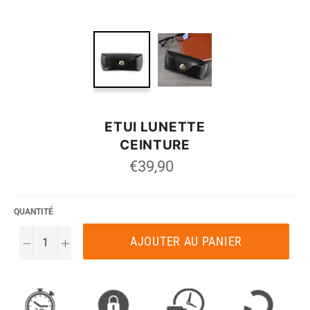
ETUI LUNETTE
CEINTURE
Prix
€39,90
régulier
QUANTITÉ
AJOUTER AU PANIER
−
+