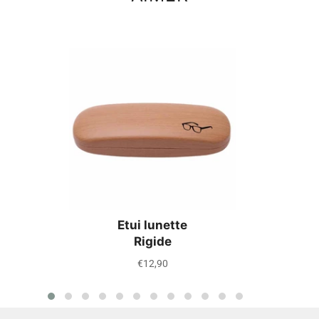
Etui lunette
Rigide
Prix
€12,90
régulier